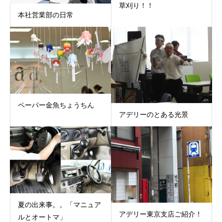
草刈り！！
本社営業部の日常
ペーパー金魚ちょうちん
アデリーのとある光景
夏の出来事。。「マニュア
アデリー東京支店ご紹介！
ルとオートマ」