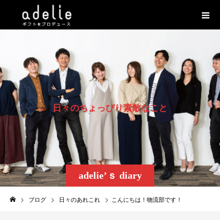
日
々
の
ち
ょ
っ
ぴ
り
素
敵
な
こ
と
adelie’ｓ diary
ブログ
日々のあれこれ
こんにちは！物流部です！