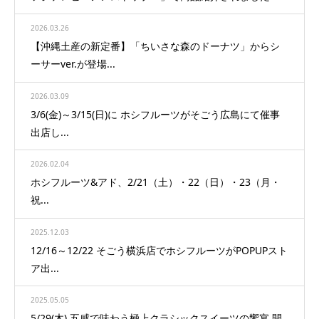
2026.03.26
【沖縄土産の新定番】「ちいさな森のドーナツ」からシ
ーサーver.が登場...
2026.03.09
3/6(金)～3/15(日)に ホシフルーツがそごう広島にて催事
出店し...
2026.02.04
ホシフルーツ&アド、2/21（土）・22（日）・23（月・
祝...
2025.12.03
12/16～12/22 そごう横浜店でホシフルーツがPOPUPスト
ア出...
2025.05.05
5/29(木) 五感で味わう極上クラシックスイーツの饗宴 開