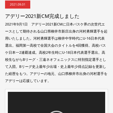
2021.09.01
アデリー2021新CM完成しました
2021年9月1日 アデリー2021新CMに日本バスケ界の次世代エ
ースとして期待される山口県柳井市新庄出身の河村勇輝選手を起
用いたしました。河村勇輝選手は柳井中学時代にU-16日本代表
選出。福岡第一高校で全国大会のタイトルを4回獲得。高校バス
ケ日本一2連覇達成。高校2年生時にU-18日本代表選手選出。高
校生ながらBリーグ・三遠ネオフェニックスに特別指定選手とし
て入団。Bリーグ史上最年少出場・史上最年少得点記録を更新し
た経歴をもつ。アデリーの地元、山口県柳井市出身の河村選手を
アデリーは応援しています。
動
画
プ
レ