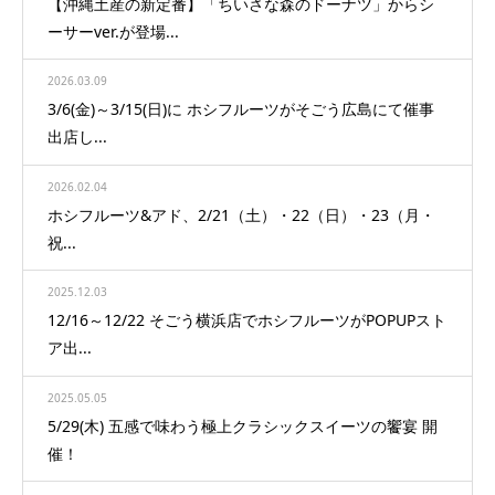
【沖縄土産の新定番】「ちいさな森のドーナツ」からシ
ーサーver.が登場...
2026.03.09
3/6(金)～3/15(日)に ホシフルーツがそごう広島にて催事
出店し...
2026.02.04
ホシフルーツ&アド、2/21（土）・22（日）・23（月・
祝...
2025.12.03
12/16～12/22 そごう横浜店でホシフルーツがPOPUPスト
ア出...
2025.05.05
5/29(木) 五感で味わう極上クラシックスイーツの饗宴 開
催！