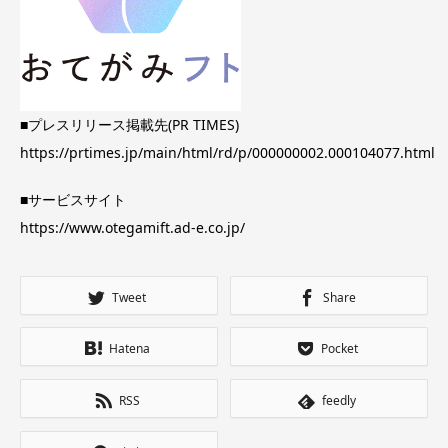
■プレスリリース掲載先(PR TIMES)
https://prtimes.jp/main/html/rd/p/000000002.000104077.html
■サービスサイト
https://www.otegamift.ad-e.co.jp/
Tweet
Share
Hatena
Pocket
RSS
feedly