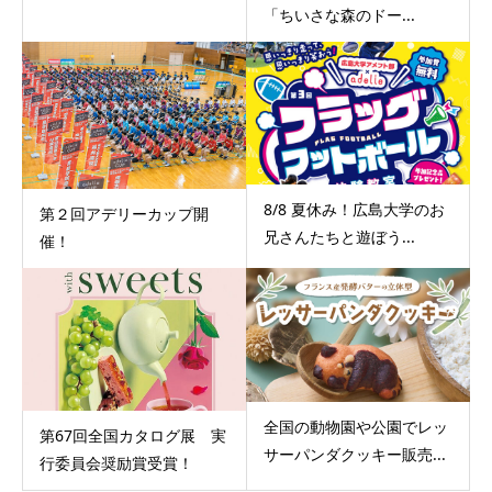
「ちいさな森のドー...
8/8 夏休み！広島大学のお
第２回アデリーカップ開
兄さんたちと遊ぼう...
催！
全国の動物園や公園でレッ
第67回全国カタログ展 実
サーパンダクッキー販売...
行委員会奨励賞受賞！