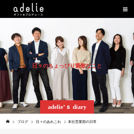
日
々
の
ち
ょ
っ
ぴ
り
素
敵
な
こ
と
adelie’ｓ diary
ブログ
日々のあれこれ
本社営業部の日常