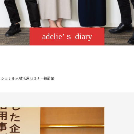
adelie’ｓ diary
ショナル人材活用セミナーin函館