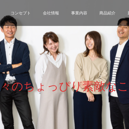
コンセプト
会社情報
事業内容
商品紹介
々
の
ち
ょ
っ
ぴ
り
素
敵
な
こ