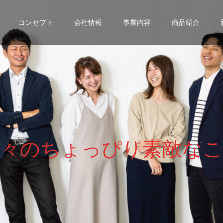
コンセプト
会社情報
事業内容
商品紹介
々
の
ち
ょ
っ
ぴ
り
素
敵
な
こ