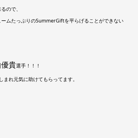
来るので、
ムたっぷりのSummerGiftを平らげることができない
山優貴
選手！！！
親しまれ元気に助けてもらってます。