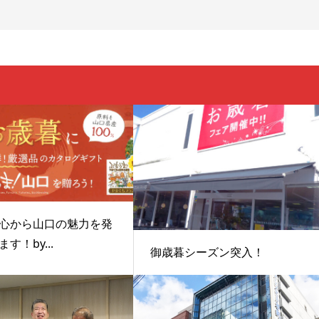
心から山口の魅力を発
す！by...
御歳暮シーズン突入！