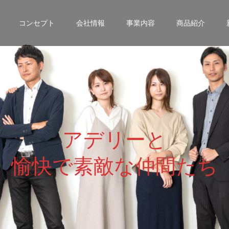
コンセプト
会社情報
事業内容
商品紹介
ア
デ
リ
ー
と
愉
快
で
素
敵
な
仲
間
た
ち