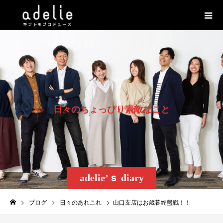
日
々
の
ち
ょ
っ
ぴ
り
素
敵
な
こ
と
adelie’ｓ diary
ブログ
日々のあれこれ
山口支店はお歳暮終盤戦！！