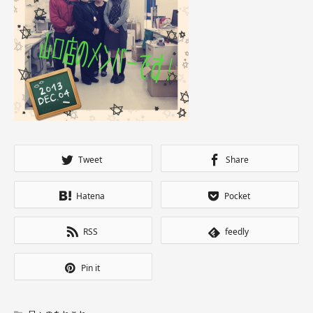
Tweet
Share
Hatena
Pocket
RSS
feedly
Pin it