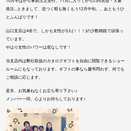
10月半ばから事前注文受付、11月に入ってからの内見会・大量
発注…ときまして、息つく暇も無くもう12月中旬。。あともうひ
とふんばりです！
山口支店は4名で、しかも女性が3人(！！！)の少数精鋭で頑張っ
ています。
やはり女性のパワーは底なしです！
当支店内は弊社取扱のカタログギフトを自由に閲覧できるショー
ルームにもなっております。ギフトの事なら慶弔問わず、何でも
ご相談に応じます。
是非、お気兼ねなくお立ち寄り下さい♪
メンバー一同、心よりお待ちしております♪