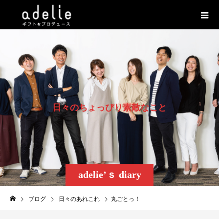
日
々
の
ち
ょ
っ
ぴ
り
素
敵
な
こ
と
adelie’ｓ diary
ブログ
日々のあれこれ
丸ごとっ！