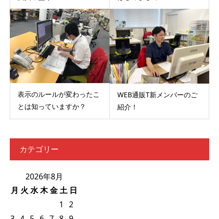
表示のルールが変わったこ
WEB通販T新メンバーのご
とは知っていますか？
紹介！
カテゴリー
2026年8月
月
火
水
木
金
土
日
1
2
3
4
5
6
7
8
9