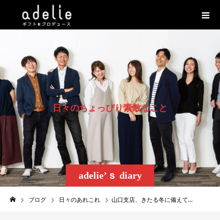
日
々
の
ち
ょ
っ
ぴ
り
素
敵
な
こ
と
adelie’ｓ diary
ブログ
日々のあれこれ
山口支店、きたる冬に備えて…