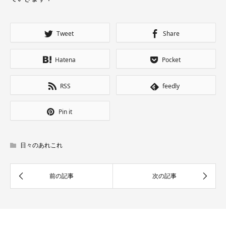
Tweet
Share
Hatena
Pocket
RSS
feedly
Pin it
日々のあれこれ